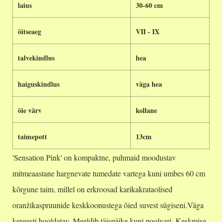
laius
30-60 cm
õitseaeg
VII - IX
talvekindlus
hea
haiguskindlus
väga hea
õie värv
kollane
taimepott
13cm
'Sensation Pink' on kompaktne, puhmaid moodustav
mitmeaastane hargnevate tumedate vartega kuni umbes 60 cm
kõrgune taim, millel on erkroosad karikakrataolised
oranžikaspruunide keskkoonustega õied suvest sügiseni.Väga
kergesti hooldatav. Meeldib täispäike kuni poolvari. Keskmise