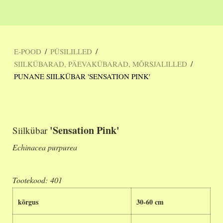
/
/
E-POOD
PÜSILILLED
/
SIILKÜBARAD, PÄEVAKÜBARAD, MÕRSJALILLED
PUNANE SIILKÜBAR 'SENSATION PINK'
'Sensation Pink'
Siilkübar
Echinacea purpurea
Tootekood: 401
kõrgus
30-60 cm