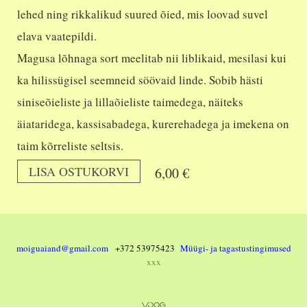
lehed ning rikkalikud suured õied, mis loovad suvel
elava vaatepildi.
Magusa lõhnaga sort meelitab nii liblikaid, mesilasi kui
ka hilissügisel seemneid söövaid linde. Sobib hästi
siniseõieliste ja lillaõieliste taimedega, näiteks
äiataridega, kassisabadega, kurerehadega ja imekena on
taim kõrreliste seltsis.
LISA OSTUKORVI
6,00 €
moiguaiand@gmail.com
+372 53975423
Müügi- ja tagastustingimused
xxx