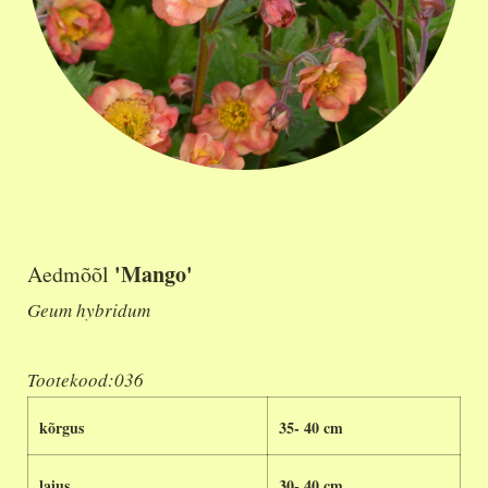
'Mango'
Aedmõõl
Geum hybridum
Tootekood:036
kõrgus
35- 40 cm
laius
30- 40 cm