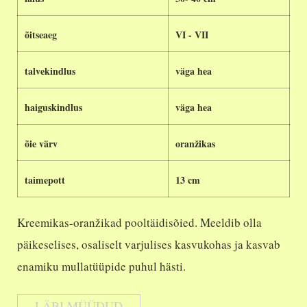
õitseaeg
VI - VII
talvekindlus
väga hea
haiguskindlus
väga hea
õie värv
oranžikas
taimepott
13 cm
Kreemikas-oranžikad pooltäidisõied. Meeldib olla
päikeselises, osaliselt varjulises kasvukohas ja kasvab
enamiku mullatüüpide puhul hästi.
LÄBI MÜÜDUD