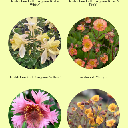
Harilik kurekell 'Kirigami Red &
Harilik kurekell 'Kirigami Rose &
White'
Pink''
Harilik kurekell 'Kirigami Yellow''
Aedmõõl 'Mango'