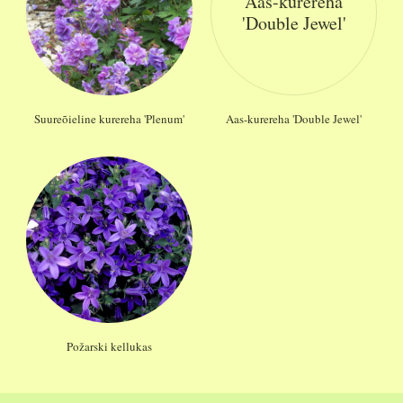
Aas-kurereha
'Double Jewel'
Suureõieline kurereha 'Plenum'
Aas-kurereha 'Double Jewel'
Požarski kellukas