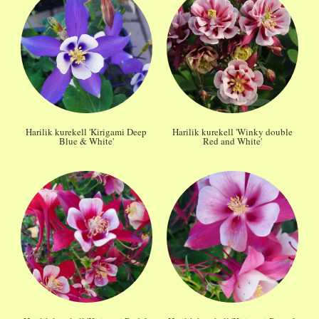
Harilik kurekell 'Kirigami Deep
Harilik kurekell 'Winky double
Blue & White'
Red and White'