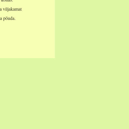
ja viljakamat
ka põuda.