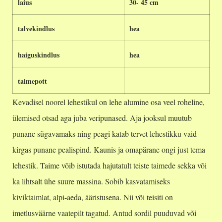
laius
30- 45 cm
talvekindlus
hea
haiguskindlus
hea
taimepott
Kevadisel noorel lehestikul on lehe alumine osa veel roheline,
ülemised otsad aga juba veripunased. Aja jooksul muutub
punane sügavamaks ning peagi katab tervet lehestikku vaid
kirgas punane pealispind. Kaunis ja omapärane ongi just tema
lehestik. Taime võib istutada hajutatult teiste taimede sekka või
ka lihtsalt ühe suure massina. Sobib kasvatamiseks
kiviktaimlat, alpi-aeda, ääristusena. Nii või teisiti on
imetlusväärne vaatepilt tagatud. Antud sordil puuduvad või