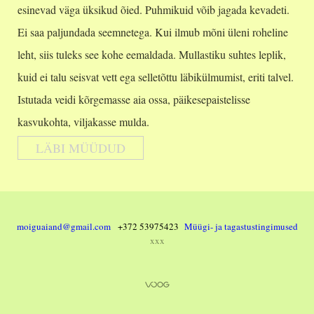
esinevad väga üksikud õied. Puhmikuid võib jagada kevadeti.
Ei saa paljundada seemnetega. Kui ilmub mõni üleni roheline
leht, siis tuleks see kohe eemaldada. Mullastiku suhtes leplik,
kuid ei talu seisvat vett ega selletõttu läbikülmumist, eriti talvel.
Istutada veidi kõrgemasse aia ossa, päikesepaistelisse
kasvukohta, viljakasse mulda.
LÄBI MÜÜDUD
moiguaiand@gmail.com
+372 53975423
Müügi- ja tagastustingimused
xxx