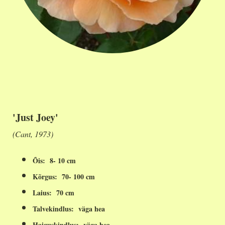
'Just Joey'
(Cant, 1973)
Õis: 8- 10 cm
Kõrgus: 70- 100 cm
Laius: 70 cm
Talvekindlus: väga hea
Haiguskindlus: väga hea