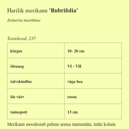
'Rubrifolia'
Harilik merikann
Armeria maritima
Tootekood: 237
kõrgus
10- 20 cm
õitseaeg
VI - VII
talvekindlus
väga hea
õie värv
roosa
taimepott
13 cm
Merikann moodustab pehme armsa murumätta, mille kohale