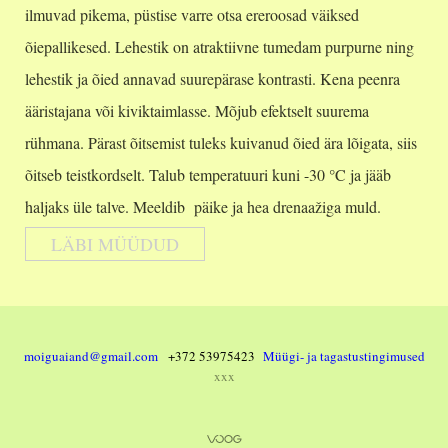
ilmuvad pikema, püstise varre otsa ereroosad väiksed
õiepallikesed. Lehestik on atraktiivne tumedam purpurne ning
lehestik ja õied annavad suurepärase kontrasti. Kena peenra
ääristajana või kiviktaimlasse. Mõjub efektselt suurema
rühmana. Pärast õitsemist tuleks kuivanud õied ära lõigata, siis
õitseb teistkordselt. Talub temperatuuri kuni -30 °C ja jääb
haljaks üle talve. Meeldib päike ja hea drenaažiga muld.
LÄBI MÜÜDUD
moiguaiand@gmail.com
+372 53975423
Müügi- ja tagastustingimused
xxx