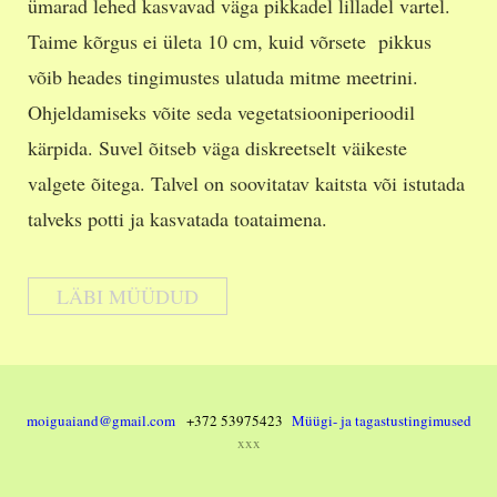
ümarad lehed kasvavad väga pikkadel lilladel vartel.
Taime kõrgus ei ületa 10 cm, kuid võrsete pikkus
võib heades tingimustes ulatuda mitme meetrini.
Ohjeldamiseks võite seda vegetatsiooniperioodil
kärpida. Suvel õitseb väga diskreetselt väikeste
valgete õitega. Talvel on soovitatav kaitsta või istutada
talveks potti ja kasvatada toataimena.
LÄBI MÜÜDUD
moiguaiand@gmail.com
+372 53975423
Müügi- ja tagastustingimused
xxx