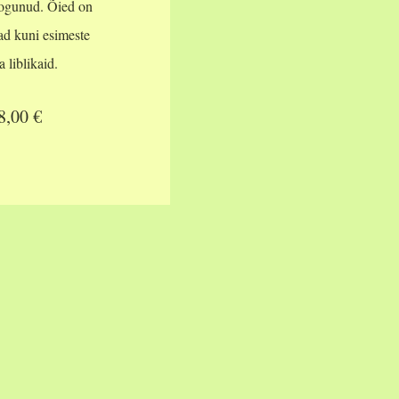
kogunud. Õied on
d kuni esimeste
 liblikaid.
8,00 €