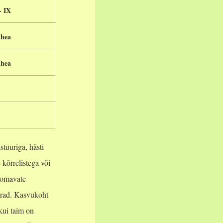
- IX
 hea
 hea
e
tuuriga, hästi
kõrrelistega või
i omavate
arad. Kasvukoht
 kui taim on