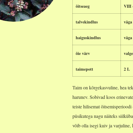
õitseaeg
VIII 
talvekindlus
väga
haiguskindlus
väga
õie värv
valg
taimepott
2 L
Taim on kõrgekasvuline, hea teks
harunev. Sobivad koos erinevate 
teiste hilisemat õitsemisperiood
püsikutega nagu näiteks siilküb
võib olla isegi kuiv ja varjuline,