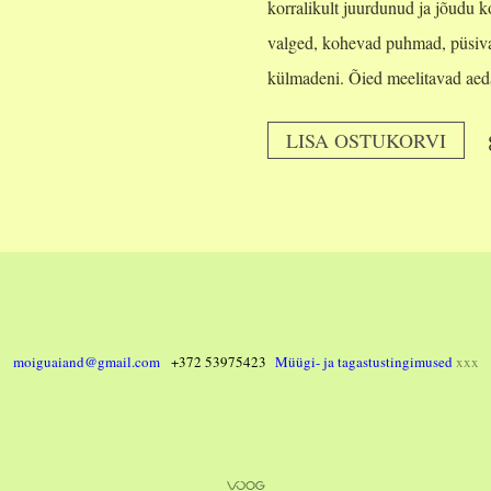
korralikult juurdunud ja jõudu 
valged, kohevad puhmad, püsiva
külmadeni. Õied meelitavad aeda
LISA OSTUKORVI
moiguaiand@gmail.com
+372 53975423
Müügi- ja tagastustingimused
xxx