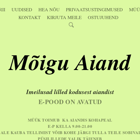
II
UUDISED
HEA NÕU
PRIVAATSUSTINGIMUSED
MÜÜ
KONTAKT
KIRJUTA MEILE
OSTUJUHEND
Mõigu Aiand
Imeilusad lilled kodusest aiandist
E-POOD ON AVATUD
MÜÜK TOIMUB KA AIANDIS KOHAPEAL
E-P KELLA 9.00-21.00
EALE KAUBA TELLIMIST VÕIB KOHE JÄRGI TULLA TEILE SOBIVA
PÜSILILLEDE VALIK TÄIENEB