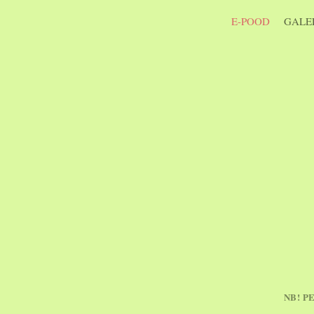
E-POOD
GALER
NB! P