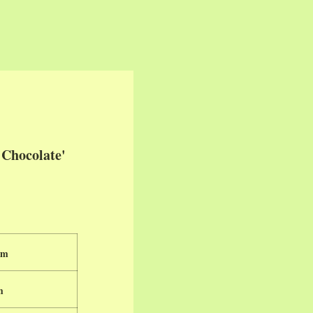
'Chocolate'
cm
m