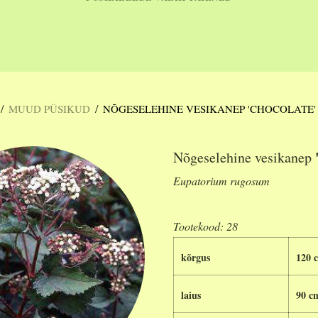
/
/
MUUD PÜSIKUD
NÕGESELEHINE VESIKANEP 'CHOCOLATE'
Nõgeselehine vesikanep
Eupatorium rugosum
Tootekood: 28
kõrgus
120 
laius
90 c