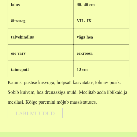
laius
30- 40 cm
õitseaeg
VII - IX
talvekindlus
väga hea
õie värv
erkroosa
taimepott
13 cm
Kaunis, püstise kasvuga, hõlpsalt kasvatatav, lõhnav püsik.
Sobib kuivem, hea drenaažiga muld. Meelitab aeda liblikaid ja
mesilasi. Kõige paremini mõjub massistutuses.
LÄBI MÜÜDUD