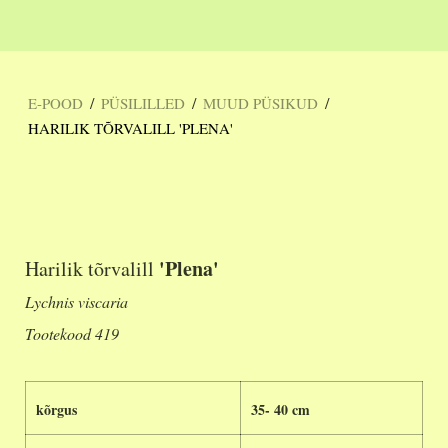
/
/
/
E-POOD
PÜSILILLED
MUUD PÜSIKUD
HARILIK TÕRVALILL 'PLENA'
'Plena'
Harilik tõrvalill
Lychnis viscaria
Tootekood 419
kõrgus
35- 40 cm