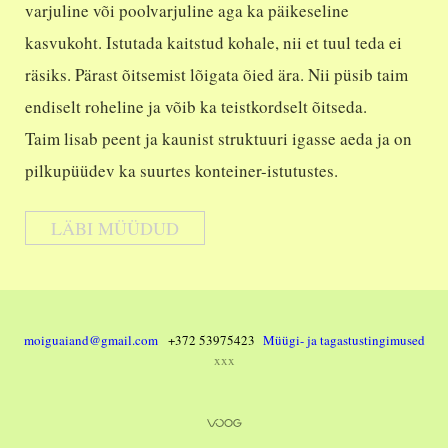
varjuline või poolvarjuline aga ka päikeseline
kasvukoht. Istutada kaitstud kohale, nii et tuul teda ei
räsiks. Pärast õitsemist lõigata õied ära. Nii püsib taim
endiselt roheline ja võib ka teistkordselt õitseda.
Taim lisab peent ja kaunist struktuuri igasse aeda ja on
pilkupüüdev ka suurtes konteiner-istutustes.
LÄBI MÜÜDUD
moiguaiand@gmail.com
+372 53975423
Müügi- ja tagastustingimused
xxx