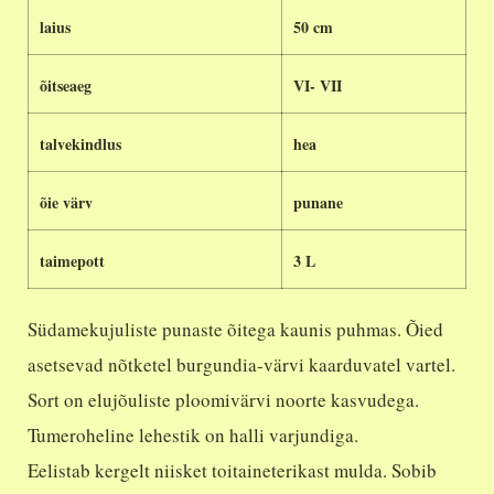
laius
50 cm
õitseaeg
VI- VII
talvekindlus
hea
õie värv
punane
taimepott
3 L
Südamekujuliste punaste õitega kaunis puhmas. Õied
asetsevad nõtketel burgundia-värvi kaarduvatel vartel.
Sort on elujõuliste ploomivärvi noorte kasvudega.
Tumeroheline lehestik on halli varjundiga.
Eelistab kergelt niisket toitaineterikast mulda. Sobib