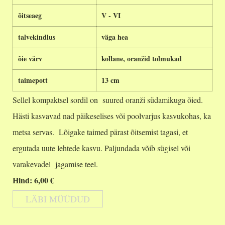
õitseaeg
V - VI
talvekindlus
väga hea
õie värv
kollane, oranžid tolmukad
taimepott
13 cm
Sellel kompaktsel sordil on suured oranži südamikuga õied.
Hästi kasvavad nad päikeselises või poolvarjus kasvukohas, ka
metsa servas. Lõigake taimed pärast õitsemist tagasi, et
ergutada uute lehtede kasvu. Paljundada võib sügisel või
varakevadel jagamise teel.
Hind: 6,00 €
LÄBI MÜÜDUD