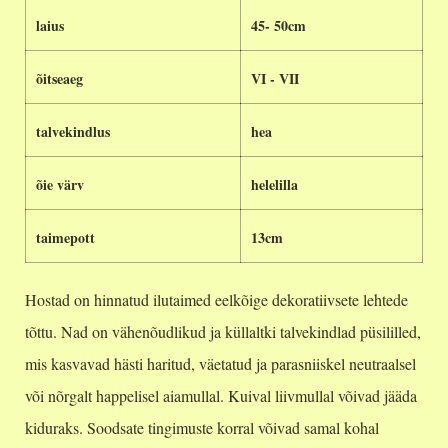
laius
45- 50cm
õitseaeg
VI - VII
talvekindlus
hea
õie värv
helelilla
taimepott
13cm
Hostad on hinnatud ilutaimed eelkõige dekoratiivsete lehtede
tõttu. Nad on vähenõudlikud ja küllaltki talvekindlad püsililled,
mis kasvavad hästi haritud, väetatud ja parasniiskel neutraalsel
või nõrgalt happelisel aiamullal. Kuival liivmullal võivad jääda
kiduraks. Soodsate tingimuste korral võivad samal kohal