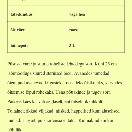
talvekindlus
väga hea
õie värv
roosa
taimepott
3 L
Püstiste varte ja suurte roheliste lehtedega sort. Kuni 25 cm
läbimõõduga suured steriilsed õied. Avanedes tumedad
õienupud avanevad kirgasteks roosadeks õisikuteks, värvudes
õitsemise lõpul rohekaks. Üsna põuakinde ja tugev sort.
Päikese käes kasvab aeglaselt, ent õitseb rikkalikult.
Toitaineterikkad viljakad, niisked, happelised kuni aluselised
mullad. Liigvett puishortensia ei talu. Külmakindlam kui
põhiliik.