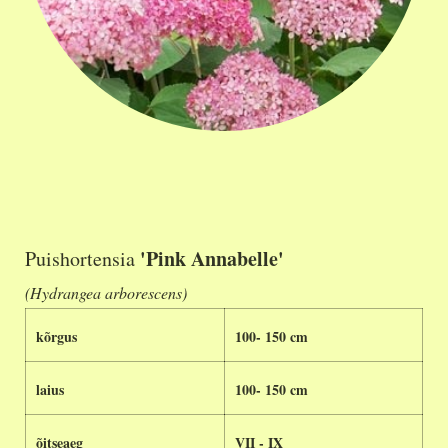
'Pink Annabelle'
Puishortensia
(Hydrangea arborescens)
kõrgus
100- 150 cm
laius
100- 150 cm
õitseaeg
VII - IX