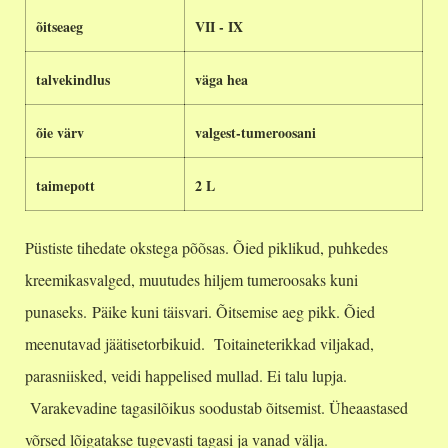
õitseaeg
VII - IX
talvekindlus
väga hea
õie värv
valgest-tumeroosani
taimepott
2 L
Püstiste tihedate okstega põõsas. Õied piklikud, puhkedes
kreemikasvalged, muutudes hiljem tumeroosaks kuni
punaseks.
Päike kuni täisvari. Õitsemise aeg pikk. Õied
meenutavad jäätisetorbikuid. Toitaineterikkad viljakad,
parasniisked, veidi happelised mullad. Ei talu lupja.
Varakevadine tagasilõikus soodustab õitsemist. Üheaastased
võrsed lõigatakse tugevasti tagasi ja vanad välja.