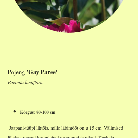
'Gay Paree'
Pojeng
Paeonia lactiflora
Kõrgus: 80-100 cm
Jaapani-tüüpi lihtõis, mille läbimõõt on u 15 cm. Välimised
lillakas-roosad kroonlehed on suured ja pikad. Keskele