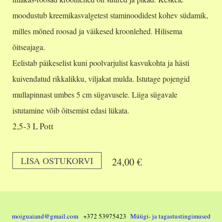
moodustub kreemikasvalgetest staminoodidest kohev südamik,
milles mõned roosad ja väikesed kroonlehed. Hilisema
õitseajaga.
Eelistab päikeselist kuni poolvarjulist kasvukohta ja hästi
kuivendatud rikkalikku, viljakat mulda. Istutage pojengid
mullapinnast umbes 5 cm sügavusele. Liiga sügavale
istutamine võib õitsemist edasi lükata.
2,5-3 L Pott
LISA OSTUKORVI
24,00 €
moiguaiand@gmail.com
+372 53975423
Müügi- ja tagastustingimused