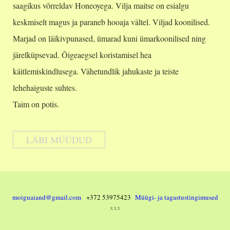
saagikus võrreldav Honeoyega. Vilja maitse on esialgu
keskmiselt magus ja paraneb hooaja vältel. Viljad koonilised.
Marjad on läikivpunased, ümarad kuni ümarkoonilised ning
järelküpsevad. Õigeaegsel koristamisel hea
käitlemiskindlusega. Vähetundlik jahukaste ja teiste
lehehaiguste suhtes.
Taim on potis.
LÄBI MÜÜDUD
moiguaiand@gmail.com
+372 53975423
Müügi- ja tagastustingimused
xxx