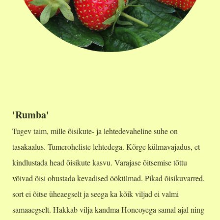
'Rumba'
Tugev taim, mille õisikute- ja lehtedevaheline suhe on
tasakaalus. Tumeroheliste lehtedega. Kõrge külmavajadus, et
kindlustada head õisikute kasvu. Varajase õitsemise tõttu
võivad õisi ohustada kevadised öökülmad. Pikad õisikuvarred,
sort ei õitse üheaegselt ja seega ka kõik viljad ei valmi
samaaegselt. Hakkab vilja kandma Honeoyega samal ajal ning