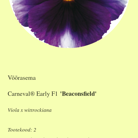
Võõrasema
'Beaconsfield'
Carneval® Early F1
Viola x wittrockiana
Tootekood: 2