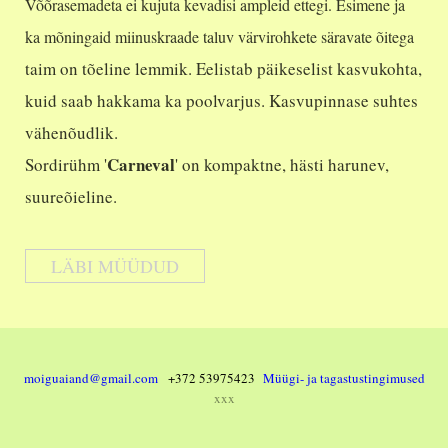
Võõrasemadeta ei kujuta kevadisi ampleid ettegi. Esimene ja
ka mõningaid miinuskraade taluv värvirohkete säravate õitega
taim on tõeline lemmik. Eelistab päikeselist kasvukohta,
kuid saab hakkama ka poolvarjus. Kasvupinnase suhtes
vähenõudlik.
Carneval
Sordirühm '
' on kompaktne, hästi harunev,
suureõieline.
LÄBI MÜÜDUD
moiguaiand@gmail.com
+372 53975423
Müügi- ja tagastustingimused
xxx