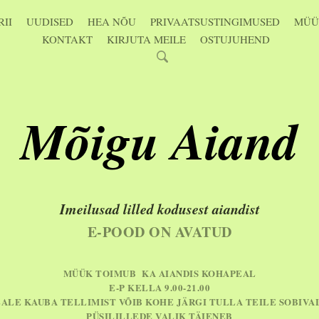
II
UUDISED
HEA NÕU
PRIVAATSUSTINGIMUSED
MÜÜ
KONTAKT
KIRJUTA MEILE
OSTUJUHEND
Mõigu Aiand
Imeilusad lilled kodusest aiandist
E-POOD ON AVATUD
MÜÜK TOIMUB KA AIANDIS KOHAPEAL
E-P KELLA 9.00-21.00
EALE KAUBA TELLIMIST VÕIB KOHE JÄRGI TULLA TEILE SOBIVA
PÜSILILLEDE VALIK TÄIENEB