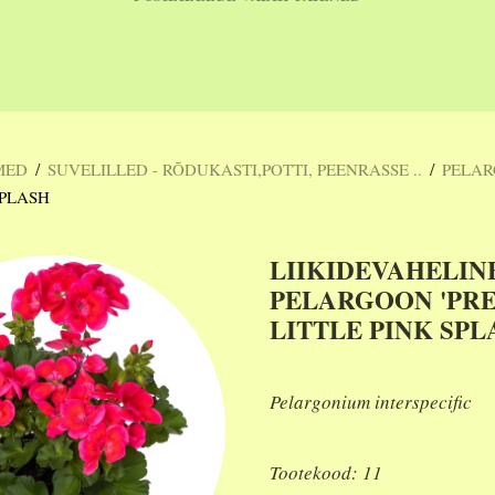
/
/
MED
SUVELILLED - RÕDUKASTI,POTTI, PEENRASSE ..
PELA
SPLASH
LIIKIDEVAHELIN
PELARGOON 'PR
LITTLE PINK SPL
Pelargonium interspecific
Tootekood: 11