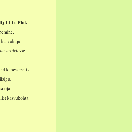
tty Little Pink
nemine,
e kasvukuju,
se seadetesse.,
id kahevärvilisi
ilaigu.
 sooja.
ulist kasvukohta,