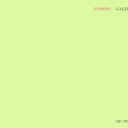
E-POOD
GALER
NB! P