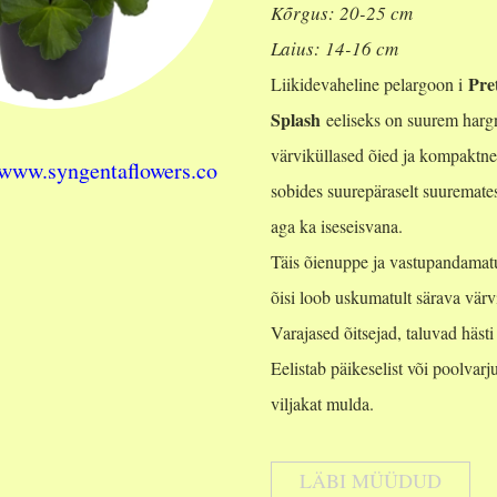
Kõrgus: 20-25 cm
Laius: 14-16 cm
Pre
Liikidevaheline pelargoon i
Splash
eeliseks on suurem harg
värviküllased õied ja kompaktn
/www.syngentaflowers.co
sobides suurepäraselt suuremates
aga ka iseseisvana.
Täis õienuppe ja vastupandamatu
õisi loob uskumatult särava värv
Varajased õitsejad, taluvad hästi
Eelistab päikeselist või poolvarj
viljakat mulda.
LÄBI MÜÜDUD