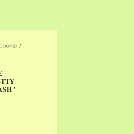
/
RGOONID
E
ETTY
ASH '