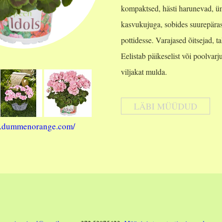
kompaktsed, hästi harunevad, ü
kasvukujuga, sobides suurepäras
pottidesse. Varajased õitsejad, ta
Eelistab päikeselist või poolvarj
viljakat mulda.
LÄBI MÜÜDUD
na.dummenorange.com/