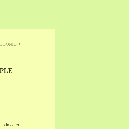
/
RGOONID
PPLE
' taimed on