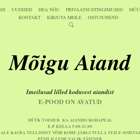
II
UUDISED
HEA NÕU
PRIVAATSUSTINGIMUSED
MÜÜ
KONTAKT
KIRJUTA MEILE
OSTUJUHEND
Mõigu Aiand
Imeilusad lilled kodusest aiandist
E-POOD ON AVATUD
MÜÜK TOIMUB KA AIANDIS KOHAPEAL
E-P KELLA 9.00-21.00
EALE KAUBA TELLIMIST VÕIB KOHE JÄRGI TULLA TEILE SOBIVA
PÜSILILLEDE VALIK TÄIENEB