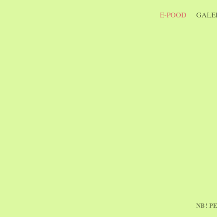
E-POOD
GALER
NB! P