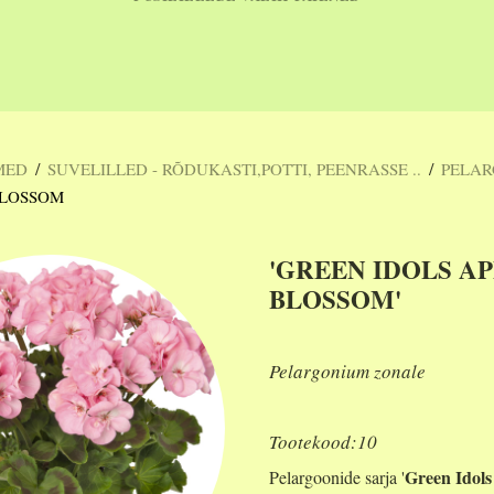
/
/
MED
SUVELILLED - RÕDUKASTI,POTTI, PEENRASSE ..
PELA
BLOSSOM
'GREEN IDOLS A
BLOSSOM'
Pelargonium zonale
Tootekood:10
Green Idols
Pelargoonide sarja '