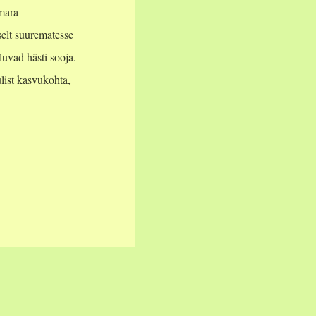
mara
elt suurematesse
luvad hästi sooja.
ulist kasvukohta,