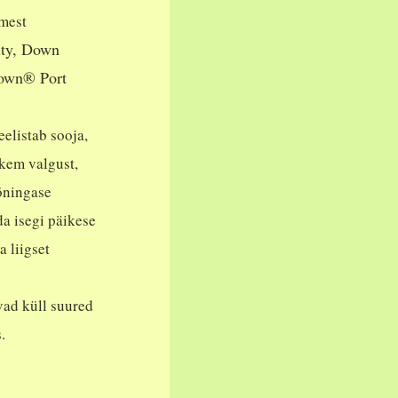
lmest
ty, Down
own® Port
elistab sooja,
kem valgust,
õningase
da isegi päikese
a liigset
ad küll suured
.