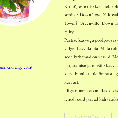
Kirinõgeste trio koosneb ko
Down Town® Royal
sordist:
Town® Greenville, Down T
Fairy
.
Püstise kasvuga poolpõõsas e
valget kasvukohta. Mida roh
seda kirkamad on värvid. M
harjutamise järel võib kasva
.dummenorange.com/
käes. Ei talu tuuletõmbust eg
kuivust.
Liiga rammusas mullas kavav
lehed, kuid jäävad kahvatuks
LÄBI MÜÜDUD