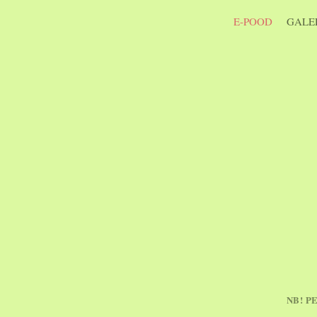
E-POOD
GALER
NB! P