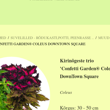
/
/
MED
SUVELILLED - RÕDUKASTI,POTTI, PEENRASSE ..
MUUD
CONFETTI GARDEN® COLEUS DOWNTOWN SQUARE
Kirinõgeste trio
'Confetti Garden® Col
DownTown Square
Coleus
Kõrgus: 30 - 50 cm