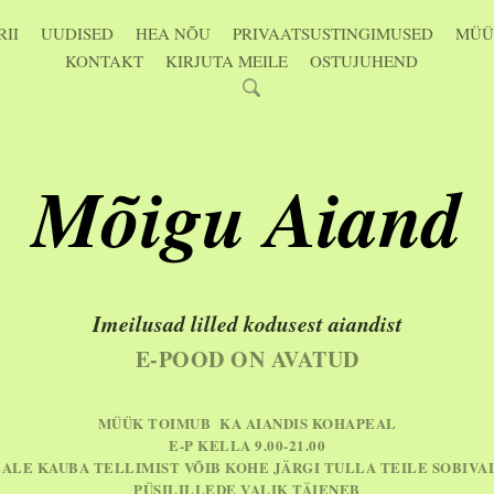
II
UUDISED
HEA NÕU
PRIVAATSUSTINGIMUSED
MÜÜ
KONTAKT
KIRJUTA MEILE
OSTUJUHEND
Mõigu Aiand
Imeilusad lilled kodusest aiandist
E-POOD ON AVATUD
MÜÜK TOIMUB KA AIANDIS KOHAPEAL
E-P KELLA 9.00-21.00
EALE KAUBA TELLIMIST VÕIB KOHE JÄRGI TULLA TEILE SOBIVA
PÜSILILLEDE VALIK TÄIENEB