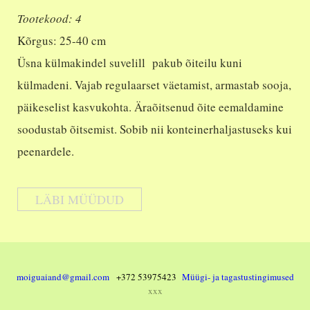
Tootekood: 4
Kõrgus: 25-40 cm
Üsna külmakindel suvelill pakub õiteilu kuni
külmadeni. Vajab regulaarset väetamist, armastab sooja,
päikeselist kasvukohta. Äraõitsenud õite eemaldamine
soodustab õitsemist. Sobib nii konteinerhaljastuseks kui
peenardele.
LÄBI MÜÜDUD
moiguaiand@gmail.com
+372 53975423
Müügi- ja tagastustingimused
xxx