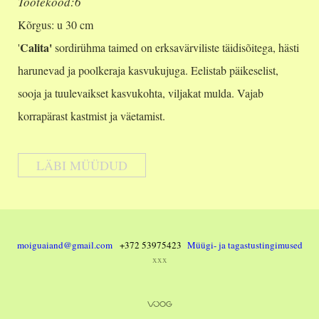
Tootekood:6
Kõrgus: u 30 cm
Calita'
'
sordirühma taimed on erksavärviliste täidisõitega, hästi
harunevad ja poolkeraja kasvukujuga. Eelistab päikeselist,
sooja ja tuulevaikset kasvukohta, viljakat mulda. Vajab
korrapärast kastmist ja väetamist.
LÄBI MÜÜDUD
moiguaiand@gmail.com
+372 53975423
Müügi- ja tagastustingimused
xxx