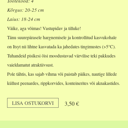
Tootekood: 4
Kõrgus: 20-25 cm
Laius: 18-24 cm
Väike, aga võimas! Vastupidav ja tilluke!
Tänu suurepärasele hargnemisele ja kontrollitud kasvukohale
on Itsyt nii lihtne kasvatada ka jahedates tingimustes (>5°C).
Tuhandeid pisikesi õisi moodustavad värvilise teki pakkudes
vaieldamatut atraktiivsust.
Pole tähtis, kas sajab vihma või paistab päikes, nautige lillede
küllust peenardes, rippkorvides, konteinerites või aknakastides.
LISA OSTUKORVI
3,50 €