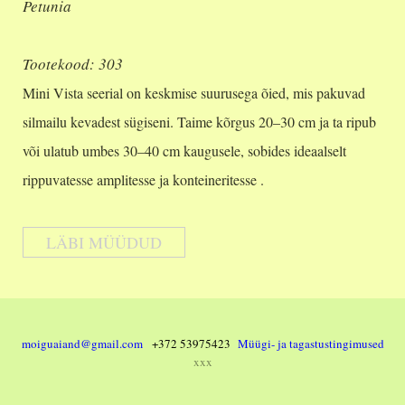
Petunia
Tootekood: 303
Mini Vista seerial on keskmise suurusega õied, mis pakuvad
silmailu kevadest sügiseni. Taime kõrgus 20–30 cm ja ta ripub
või ulatub umbes 30–40 cm kaugusele, sobides ideaalselt
rippuvatesse amplitesse ja konteineritesse .
LÄBI MÜÜDUD
moiguaiand@gmail.com
+372 53975423
Müügi- ja tagastustingimused
xxx