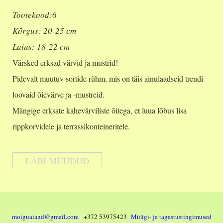
Tootekood:6
Kõrgus: 20-25 cm
Laius: 18-22 cm
Värsked erksad värvid ja mustrid!
Pidevalt muutuv sortide rühm, mis on täis ainulaadseid trendi
loovaid õievärve ja -mustreid.
Mängige erksate kahevärviliste õitega, et luua lõbus lisa
rippkorvidele ja terrassikonteineritele.
LÄBI MÜÜDUD
moiguaiand@gmail.com
+372 53975423
Müügi- ja tagastustingimused