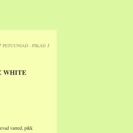
/
/
PETUUNIAD - PIKAD
E WHITE
gevad varred, pikk