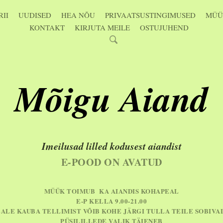
II
UUDISED
HEA NÕU
PRIVAATSUSTINGIMUSED
MÜÜ
KONTAKT
KIRJUTA MEILE
OSTUJUHEND
Mõigu Aiand
Imeilusad lilled kodusest aiandist
E-POOD ON AVATUD
MÜÜK TOIMUB KA AIANDIS KOHAPEAL
E-P KELLA 9.00-21.00
EALE KAUBA TELLIMIST VÕIB KOHE JÄRGI TULLA TEILE SOBIVA
PÜSILILLEDE VALIK TÄIENEB