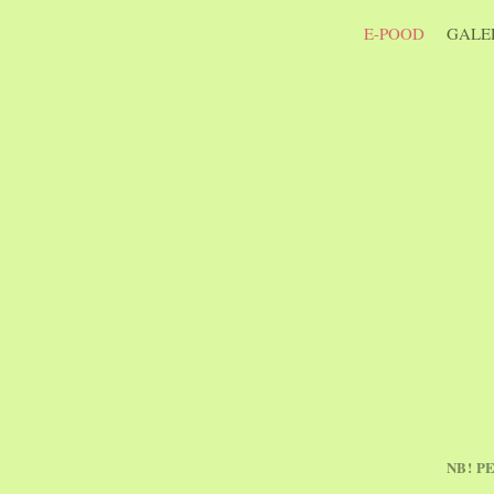
E-POOD
GALER
NB! P