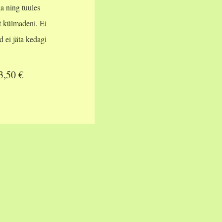
a ning tuules
t külmadeni. Ei
d ei jäta kedagi
3,50 €