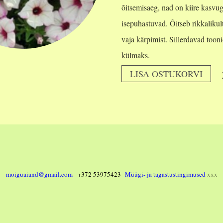
õitsemisaeg, nad on kiire kasvug
isepuhastuvad. Õitseb rikkalikul
vaja kärpimist. Sillerdavad tooni
külmaks.
LISA OSTUKORVI
moiguaiand@gmail.com
+372 53975423
Müügi- ja tagastustingimused
xxx