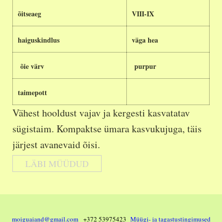
õitseaeg
VIII-IX
haiguskindlus
väga hea
õie värv
purpur
taimepott
Vähest hooldust vajav ja kergesti kasvatatav
sügistaim. Kompaktse ümara kasvukujuga, täis
järjest avanevaid õisi.
LÄBI MÜÜDUD
moiguaiand@gmail.com
+372 53975423
Müügi- ja tagastustingimused