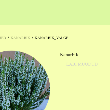
/
/
MED
KANARBIK
KANARBIK_VALGE
Kanarbik
LÄBI MÜÜDUD