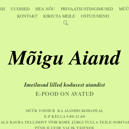
II
UUDISED
HEA NÕU
PRIVAATSUSTINGIMUSED
MÜÜ
KONTAKT
KIRJUTA MEILE
OSTUJUHEND
Mõigu Aiand
Imeilusad lilled kodusest aiandist
E-POOD ON AVATUD
MÜÜK TOIMUB KA AIANDIS KOHAPEAL
E-P KELLA 9.00-21.00
EALE KAUBA TELLIMIST VÕIB KOHE JÄRGI TULLA TEILE SOBIVA
PÜSILILLEDE VALIK TÄIENEB