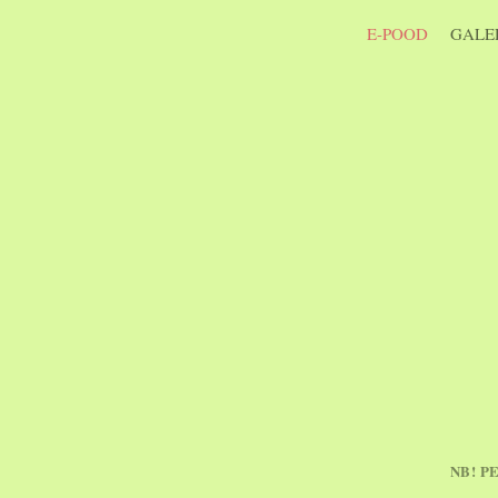
E-POOD
GALER
NB! P