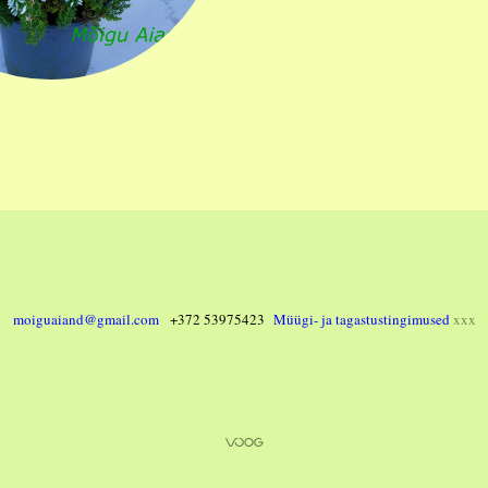
moiguaiand@gmail.com
+372 53975423
Müügi- ja tagastustingimused
xxx