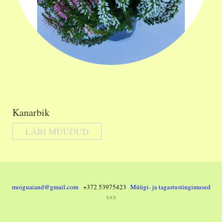
Kanarbik
LÄBI MÜÜDUD
moiguaiand@gmail.com
+372 53975423
Müügi- ja tagastustingimused
xxx